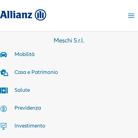
Meschi S.r.l.
Mobilità

Casa e Patrimonio

Salute

Previdenza

Investimento
