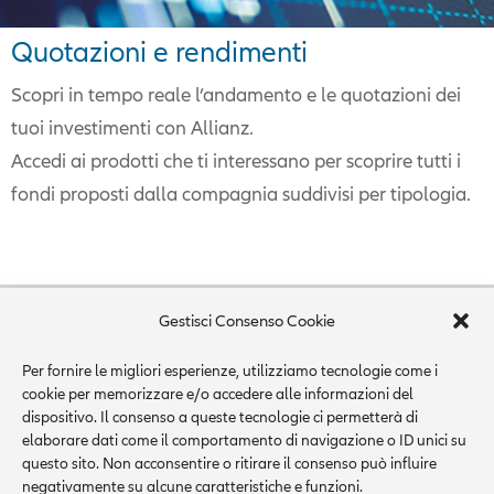
Quotazioni e rendimenti
Scopri in tempo reale l’andamento e le quotazioni dei
tuoi investimenti con Allianz.
Accedi ai prodotti che ti interessano per scoprire tutti i
fondi proposti dalla compagnia suddivisi per tipologia.
Gestisci Consenso Cookie
Per fornire le migliori esperienze, utilizziamo tecnologie come i
© MESCHI SRL via Di Vittorio , 4 10015 Ivrea
cookie per memorizzare e/o accedere alle informazioni del
dispositivo. Il consenso a queste tecnologie ci permetterà di
(TO) +39 0125 49331 (4 linee r.a.) P.I./C.F.
elaborare dati come il comportamento di navigazione o ID unici su
09468430013
ivrea1@ageallianz.it
questo sito. Non acconsentire o ritirare il consenso può influire
Meschi s.r.l. iscrizione RUI n. A000120193
negativamente su alcune caratteristiche e funzioni.